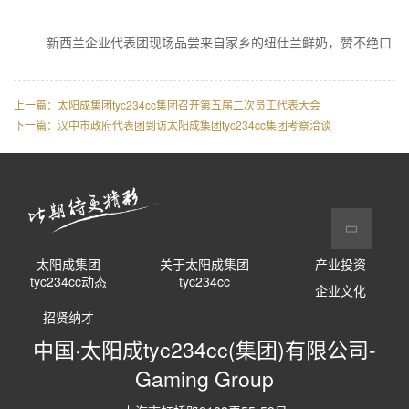
新西兰企业代表团现场品尝来自家乡的纽仕兰鲜奶，赞不绝口
上一篇：太阳成集团tyc234cc集团召开第五届二次员工代表大会
下一篇：汉中市政府代表团到访太阳成集团tyc234cc集团考察洽谈
太阳成集团
关于太阳成集团
产业投资
tyc234cc动态
tyc234cc
企业文化
招贤纳才
中国·太阳成tyc234cc(集团)有限公司-
Gaming Group