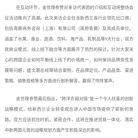
在互动环节，金世理参赞对来访代表团的介绍和互动将整场会
议活动推向了高潮。此次来访企业包含新西兰各行业领先出口商，
包括青蕨商务咨询（上海）有限公司（简称青蕨）及其成员单位，
涵盖了水果、渔业、造酒、饮料、海产品、乳制品等9大行业，双方
就商业模式，线上线下融合等方面展开了热烈的探讨。针对大家关
心的跨国企业如何平衡线上线下的价格统一，如何保持品牌良性发
展等问题，盛文灏总经理结合案例，在品牌定位、产品品类、渠道
策略、销售规格等多方面进行剖析解答，赢得
了阵阵掌声。
金世理参赞最后指出，“跨洋农超对接”是一个令人欣喜的创新
战略模式，给新西兰企业转变观念进入中国市场提供了崭新的思
路。双方应该抓住时机，紧密合作，这将在推进贸易一体化、落实
中新两国元首的战略规划方面产生积极深远的影响。