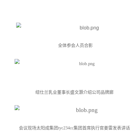
全体参会人员合影
纽仕兰乳业董事长盛文灏介绍公司品牌廊
会议现场太阳成集团tyc234cc集团首席执行官姜雷发表讲话