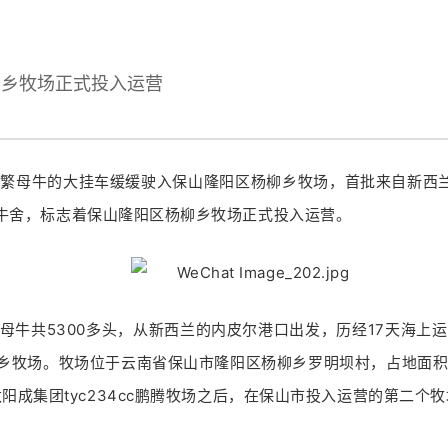
杨柳乡牧场正式投入运营
特能繁母牛的大挂车缓缓驶入保山隆阳区杨柳乡牧场，首批来自新西
牛舍，标志着保山隆阳区杨柳乡牧场正式投入运营。
母牛共5300多头，从新西兰的内皮尔港口出发，历经17天海上
乡牧场。牧场位于云南省保山市隆阳区杨柳乡罗明坝村，占地面积
太阳成集团tyc234cc鹏腾牧场之后，在保山市投入运营的第二个牧