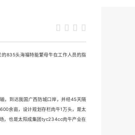
兰的
835
头
海福特能繁母牛在工作人员的指
运输，到达我国广西防城口岸，并经45天隔
600余亩，设计规划存栏肉牛1万头，是太
场，也是太阳成集团tyc234cc肉牛产业在