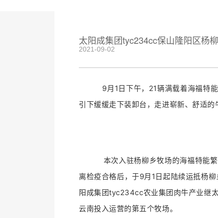
太阳成集团tyc234cc保山隆阳区
2021-09-02
9月1日下午，21辆满载着海福
引下缓缓走下装卸台，走
进崭新、舒适的
本次入驻杨柳乡牧场的海福特能繁
离检疫合格后，于9月1日起陆续运抵杨柳
阳成集团tyc234cc农业集团肉牛产业继
云南投入运营的第五个牧场。