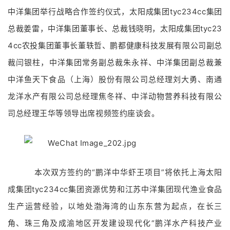
中洋集团举行战略合作签约仪式，太阳成集团tyc234cc集团
总裁姜雷，
中洋集团董事长、总裁钱晓明
，太阳成集团tyc23
4cc农投集团董事长董轶哲、鹏都健康科技发展有限公司副总
裁闫银柱，
中洋集团常务副总裁朱永祥
、中洋集团副总裁兼
中洋鱼天下食品（上海）股份有限公司总经理刘大勇、南通
龙洋水产有限公司总经理焦冬祥、中洋动物营养科技有限公
司总经理王华等领导出席视频签约座谈会。
本次双方签约的“鹏洋中华虾王项目”将依托上海太阳
成集团tyc234cc集团资源优势和江苏中洋集团现代渔业食品
生产运营经验，以地处渤海湾的山东东营为起点，在长三
角、珠三角及成渝地区开发建设现代化“鹏洋水产科技产业