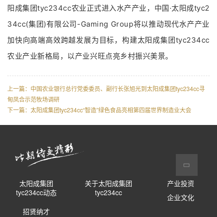
阳成集团tyc234cc农业正式进入水产产业，中国·太阳成tyc2
34cc(集团)有限公司-Gaming Group将以推动现代水产产业
加快向高端高效跨越发展为目标，构建太阳成集团tyc234cc
农业产业新格局，以产业兴旺点亮乡村振兴美景。
上一篇：中国农业银行总行党委委员、副行长张旭光到太阳成集团tyc234cc寻
甸凤合示范牧场调研
下一篇：太阳成集团tyc234cc“智造”绿色食品亮相第四届世界制造业大会
太阳成集团
关于太阳成集团
产业投资
tyc234cc动态
tyc234cc
企业文化
招贤纳才