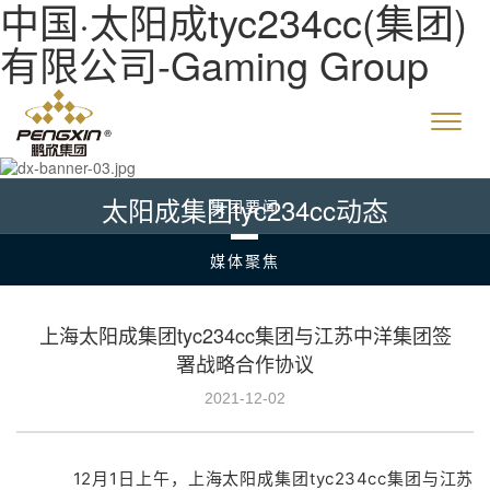
中国·太阳成tyc234cc(集团)
有限公司-Gaming Group
太阳成集团tyc234cc动态
集团要闻
媒体聚焦
上海太阳成集团tyc234cc集团与江苏中洋集团签
署战略合作协议
2021-12-02
12月1日上午，上海太阳成集团tyc234cc集团与江苏