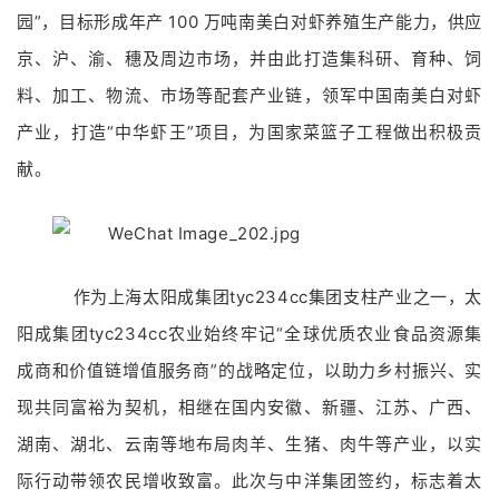
园”，目标形成年产 100 万吨南美白对虾养殖生产能力，供应
京、沪、渝、穗及周边市场，并由此打造集科研、育种、饲
料、加工、物流、市场等配套产业链，领军中国南美白对虾
产业，打造“中华虾王”项目，为国家菜篮子工程做出积极贡
献。
作为上海太阳成集团tyc234cc集团支柱产业之一，太
阳成集团tyc234cc农业始终牢记“全球优质农业食品资源集
成商和价值链增值服务商”的战略定位，以助力乡村振兴、实
现共同富裕为契机，相继在国内安徽、新疆、江苏、广西、
湖南、湖北、云南等地布局肉羊、生猪、肉牛等产业，以实
际行动带领农民增收致富。此次与中洋集团签约，标志着太