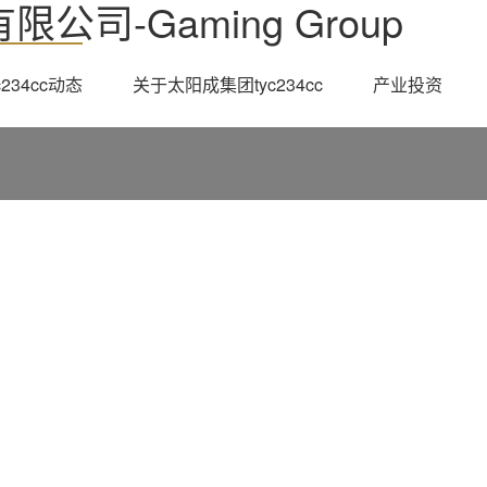
限公司-Gaming Group
234cc动态
关于太阳成集团tyc234cc
产业投资