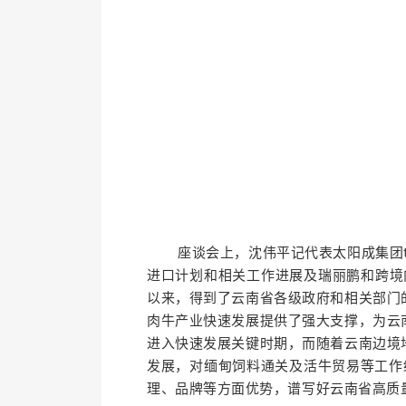
座谈会上，沈伟平记代表太阳成集团t
进口计划和相关工作进展及瑞丽鹏和跨境肉
以来，得到了云南省各级政府和相关部门的
肉牛产业快速发展提供了强大支撑，为云南
进入快速发展关键时期，而随着云南边境地
发展，对缅甸饲料通关及活牛贸易等工作给予指
理、品牌等方面优势，谱写好云南省高质