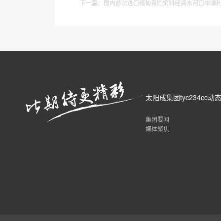
下一篇：国内首次进口缅甸青贮饲料经清水河口岸顺
太阳成集团tyc234cc动
集团要闻
媒体聚焦