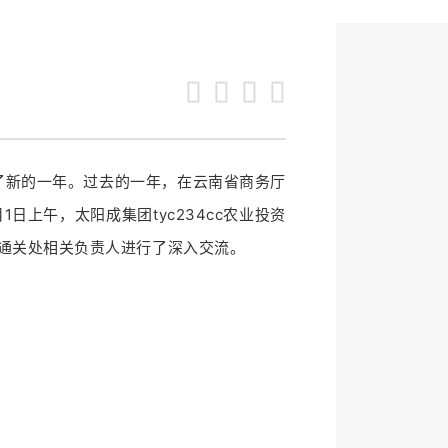
来了新的一年。过去的一年，在云南省商务厅
日上午，太阳成集团tyc234cc农业投资
通关处相关负责人进行了深入交流。