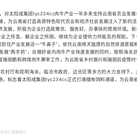
对太阳成集团tyc234cc肉牛产业一年多来支持云南省农业发展表
睹，为云南省打造高原特色现代农业和经济社会发展注入了新的活力
发展，积极为企业打造政策优、服务好、办事快的营商环境。新的一年中
想、急企业之所急、解企业之所困，继续为企业提供力所能及的帮助。下一
紧抓住产业发展这一“牛鼻子”，依托云南得天独厚的自然资源禀
发展“两手抓”，在做好省内肉牛产业快速发展的同时，按照海关
复瑞丽鹏和跨境肉牛屠宰工作，为云南省乡村振兴和瑞丽后疫情时
业农村厅和昆明海关、临沧市政府、边合区等多方的大力支持下，太阳
，标志着太阳成集团tyc234cc正式打通缅甸饲料通道，为云
助力昆明打赢翻身仗