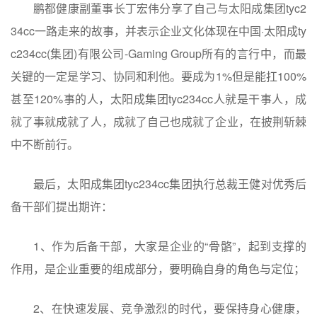
鹏都健康副董事长丁宏伟分享了自己与太阳成集团tyc2
34cc一路走来的故事，并表示企业文化体现在中国·太阳成ty
c234cc(集团)有限公司-Gaming Group所有的言行中，而最
关键的一定是学习、协同和利他。要成为1%但是能扛100%
甚至120%事的人，太阳成集团tyc234cc人就是干事人，成
就了事就成就了人，成就了自己也成就了企业，在披荆斩棘
中不断前行。
最后，太阳成集团tyc234cc集团执行总裁王健对优秀后
备干部们提出期许：
1、作为后备干部，大家是企业的“骨骼”，起到支撑的
作用，是企业重要的组成部分，要明确自身的角色与定位；
2、在快速发展、竞争激烈的时代，要保持身心健康，