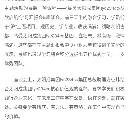
主题活动的最后一项议程——“最美太阳成集团tyc234cc·从
欣启航”学习汇报会&座谈会。前三天半的融合学习，学员们
于“沪”上看项目、观历史、学专业，收获满满；领略六朝古
都，感受太阳成集团tyc234cc基因，立壮志、攀高峰、激情
满满。这些都在在主题汇报会中以小组为单位得到了充分的
展示，最终也通过学习综合积分选拔出五位优秀学员，一支
优秀团队。
座谈会上，太阳成集团tyc234cc集团总裁助理方征炜结
合太阳成集团tyc234cc核心价值观的诠释，要求学员们积极
践行企业文化，在未来工作中学在深处、悟在透处、践在实
处。关键要学有所获，有方法、有策略，在工作中实现自己
的价值。