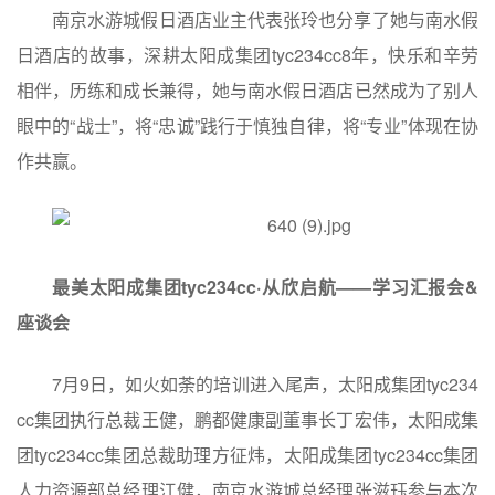
南京水游城假日酒店业主代表张玲也分享了她与南水假
日酒店的故事，深耕太阳成集团tyc234cc8年，快乐和辛劳
相伴，历练和成长兼得，她与南水假日酒店已然成为了别人
眼中的“战士”，将“忠诚”践行于慎独自律，将“专业”体现在协
作共赢。
最美太阳成集团tyc234cc·从欣启航——学习汇报会&
座谈会
7月9日，如火如荼的培训进入尾声，太阳成集团tyc234
cc集团执行总裁王健，鹏都健康副董事长丁宏伟，太阳成集
团tyc234cc集团总裁助理方征炜，太阳成集团tyc234cc集团
人力资源部总经理江健，南京水游城总经理张滋珏参与本次