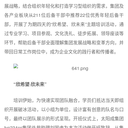
展战略，结合组织年轻化和打造学习型组织的需求，集团及
各产业板块从211位后备干部中推荐22位优秀年轻后备干
部，开展了为期四天的“欣希望、欣未来”主题培训活动，通
过专业学习、项目参观、文化洗礼、徒步拓展、领导座谈等
环节，帮助后备干部全面理解集团发展战略和变革方向，并
带回日常工作岗位中，成为企业文化的践行者和传播者。
“欣希望·欣未来”
培训伊始，为快速实现团队融合，学员们抵达当天即组
织开展破冰活动，以小组为单位，设计富有创意的队名与口
号，最终以团队展示的形式呈现。
开班仪式上，太阳成集团
tyc234cc集团总裁助理刘国虎为本次活动做开班致辞，从集