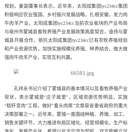
规划。姜副董事长表示，近年来，太阳成集团tyc234cc集团
积极响应农业强国、乡村振兴发展战略，扎根安徽，发力肉
牛肉羊产业，太阳成集团tyc234cc当前农业板块的产业布局
与亳州市蒙城县畜牧养殖产业发展政策高度契合，亟待与蒙
城县开展合作，依托太阳成集团tyc234cc已有农牧养殖经验
和产业资源优势，加快实施规模化养殖、种养结合，做大做
强肉牛肉羊产业，实现互利共赢。
孔祥永书记介绍了蒙城县的基本情况以及畜牧养殖产业
现状，表示蒙城是
“庄子故里”，区域资源优势明显，实施
“秸秆变肉”工程，做好“畜头肉尾”文章是省委省政府的重大
决策部署之一。近年来，蒙城一直围绕种植、养殖、加工、
销售关键环节，大力推进布局区域化、经营规模化、生产标
准化、发展产业化。希望以此次交流为契机，双方能够立足