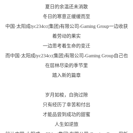
夏日的余温还未消散
冬日的寒意正缓缓而至
中国·太阳成tyc234cc(集团)有限公司-Gaming Group一边收获
着劳动的果实
一边思考着生命的变迁
而中国·太阳成tyc234cc(集团)有限公司-Gaming Group自己也
在层林尽染的季节里
踏入新的篇章
岁月如梭，白驹过隙
只有经历了幸苦和付出
才能品尝到成功的甜蜜
人生如逆旅