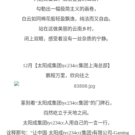
勾勒出一幅极简主义的画卷，
白云如同棉花般轻盈飘逸，纯洁而又自由。
站在这做美丽的云南乡村，
闭上双眼，感受着没有一丝杂质的宁静。
12月【太阳成集团tyc234cc集团上海总部】
鹏程万里，欣向往之
篆刻着
“太阳成集团tyc234cc集团”的门牌石，
岿然屹立于天地之间。
太阳成集团tyc234cc人用自己的一言一行，
诠释那句：
“让中国·太阳成tyc234cc(集团)有限公司-Gaming