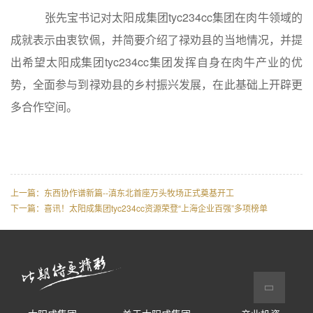
张先宝书记对太阳成集团tyc234cc集团在肉牛领域的
成就表示由衷钦佩，并简要介绍了禄劝县的当地情况，并提
出希望太阳成集团tyc234cc集团发挥自身在肉牛产业的优
势，全面参与到禄劝县的乡村振兴发展，在此基础上开辟更
多合作空间。
上一篇：东西协作谱新篇--滇东北首座万头牧场正式奠基开工
下一篇：喜讯！太阳成集团tyc234cc资源荣登“上海企业百强”多项榜单