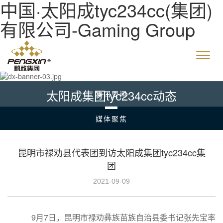
中国·太阳成tyc234cc(集团)
有限公司-Gaming Group
太阳成集团tyc234cc动态
集团要闻
媒体聚焦
昆明市禄劝县代表团到访太阳成集团tyc234cc集
团
2021-09-09
9月7日，昆明市禄劝彝族苗族自治县委书记张先宝率