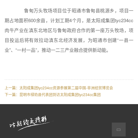
鲁甸万头牧场项目位于昭通市鲁甸县桃源乡，项目一
期占地面积600余亩，计划工期4个月，是太阳成集团tyc234cc
肉牛产业在滇东北地区与鲁甸政府合作的第一座万头牧场，项
目投运后将有效拉动滇东北经济发展，为昭通市创建“一县一
业”、“一村一品”，推动一二三产业融合提供新动能。
上一篇：太阳成集团tyc234cc资源参展第二届中国-非洲经贸博览会
下一篇：昆明市禄劝县代表团到访太阳成集团tyc234cc集团