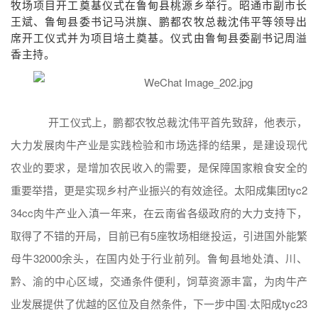
牧场项目开工奠基仪式在鲁甸县桃源乡举行。
昭通市副市长
王斌、鲁甸县委书记马洪旗、鹏都农牧总裁沈伟平等领导出
席开工仪式并为项目培土奠基。
仪式由鲁甸县委副书记周溢
香主持。
开工仪式上，鹏都农牧总裁沈伟平首先致辞，他表示，
大力发展肉牛产业是实践检验和市场选择的结果，是建设现代
农业的要求，是增加农民收入的需要，是保障国家粮食安全的
重要举措，更是实现乡村产业振兴的有效途径。太阳成集团tyc2
34cc肉牛产业入滇一年来，在云南省各级政府的大力支持下，
取得了不错的开局，目前已有5座牧场相继投运，引进国外能繁
母牛32000余头，在国内处于行业前列。鲁甸县地处滇、川、
黔、渝的中心区域，交通条件便利，饲草资源丰富，为肉牛产
业发展提供了优越的区位及自然条件，下一步中国·太阳成tyc23